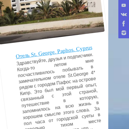
Отель St. George. Paphos. Cyprus
Здравствуйте, друзья и подписчики.
Когда-то
летом
посчастливилось
побывать
с
этой
в
на
всю
жизнь
тихом
мне
в
замечательном отеле St.George 4*
рядом с городом Пафос на острове
Кипр. Это был мой первый опыт,
страной,
связанный
которую,
путешествие
в
запомнилось
хорошем смысле этого слова. За
пол часа от городской суеты в
месте