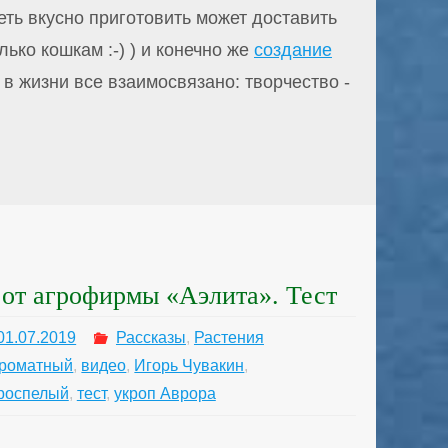
еть вкусно приготовить может доставить
ько кошкам :-) ) и конечно же
создание
те в жизни все взаимосвязано: творчество -
от агрофирмы «Аэлита». Тест
01.07.2019
Рассказы
,
Растения
роматный
,
видео
,
Игорь Чувакин
,
роспелый
,
тест
,
укроп Аврора