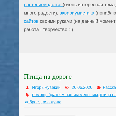
растениеводство
(очень интересная тема
много радости),
аквариумистика
(понаблю
сайтов
своими руками (на данный момент 
работа - творчество :-)
Птица на дороге
Игорь Чувакин
26.06.2020
Расск
помощь братьям нашим меньшим
,
птица н
доброе
,
трясогузка