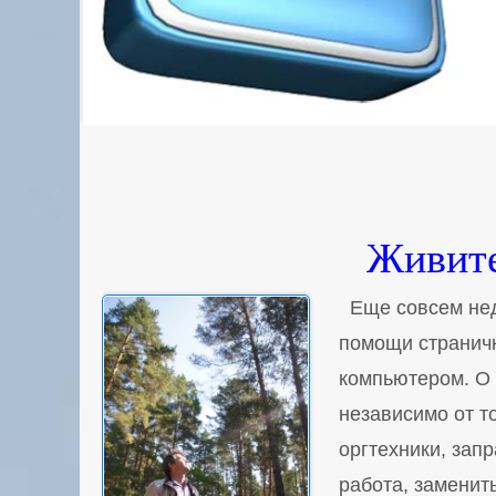
Живите
Еще совсем нед
помощи страничк
компьютером. О 
независимо от т
оргтехники, зап
работа, заменить