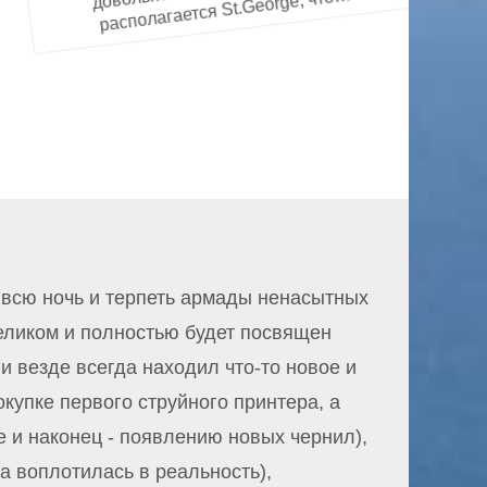
довольно
располагается St.George, что…
и всю ночь и терпеть армады ненасытных
целиком и полностью будет посвящен
и везде всегда находил что-то новое и
купке первого струйного принтера, а
е и наконец - появлению новых чернил),
та воплотилась в реальность),