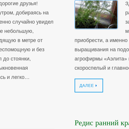
дорогие друзья!
З
утром, добираясь на
р
шенно случайно увидел
з
ге небольшую,
м
дящую в метре от
приобрести, а именно
беспомощную и без
выращивания на подок
л до стоянки,
агрофирмы «Аэлита» к
быкновенная
скороспелый и главн
ась и легко…
ДАЛЕЕ
Редис ранний кр