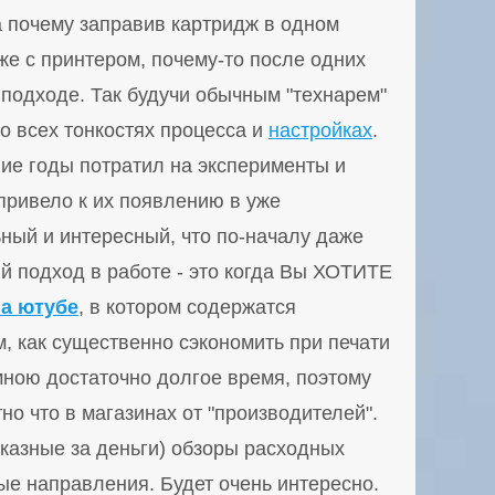
а почему заправив картридж в одном
 же с принтером, почему-то после одних
в подходе. Так будучи обычным "технарем"
о всех тонкостях процесса и
настройках
.
огие годы потратил на эксперименты и
е привело к их появлению в уже
ьный и интересный, что по-началу даже
ий подход в работе - это когда Вы ХОТИТЕ
на ютубе
, в котором содержатся
, как существенно сэкономить при печати
мною достаточно долгое время, поэтому
но что в магазинах от "производителей".
аказные за деньги) обзоры расходных
ые направления. Будет очень интересно.