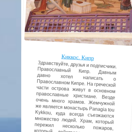
Киккос. Кипр
Здравствуйте, друзья и подписчики.
Православный Кипр. Давным
давно хотел написать о
Православном Кипре. На греческой
части острова живут в основном
православные христиане. Везде
очень много храмов. Жемчужной
же является монастырь Panagia tou
Kykkou, куда всегда съезжаются
множество людей. Храм, который
пережил несколько пожаров,
который действовал во время
захвата территории Турцией,
находящийся высоко в горах.