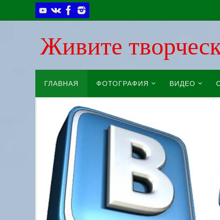
Перейти
к
Живите творческ
содержимому
Перейти
ГЛАВНАЯ
ФОТОГРАФИЯ
ВИДЕО
к
содержимому