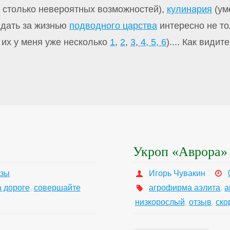
, столько невероятных возможностей),
кулинария
(ум
дать за жизнью
подводного царства
интересно не тол
их у меня уже несколько
1
,
2
,
3
,
4,
5,
6
).... Как види
Укроп «Аврора» 
азы
Игорь Чувакин
а дороге
,
совершайте
агрофирма аэлита
,
а
низкорослый
,
отзыв
,
ско