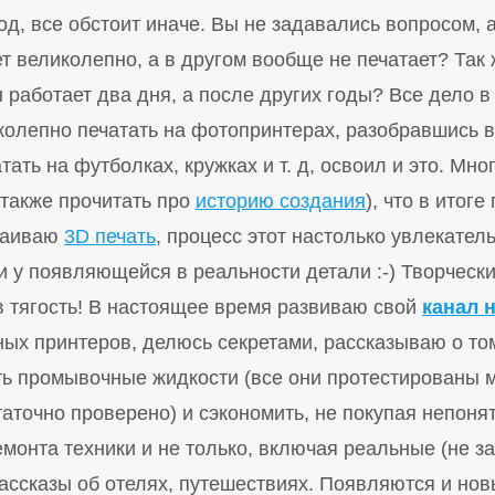
од, все обстоит иначе. Вы не задавались вопросом, 
ет великолепно, а в другом вообще не печатает? Так
н работает два дня, а после других годы? Все дело 
колепно печатать на фотопринтерах, разобравшись в
ать на футболках, кружках и т. д, освоил и это. Мн
также прочитать про
историю создания
), что в итог
ваиваю
3D печать
, процесс этот настолько увлекател
и у появляющейся в реальности детали :-) Творческ
 в тягость! В настоящее время развиваю свой
канал 
ых принтеров, делюсь секретами, рассказываю о том
ть промывочные жидкости (все они протестированы 
аточно проверено) и сэкономить, не покупая непонят
емонта техники и не только, включая реальные (не з
ассказы об отелях, путешествиях. Появляются и нов